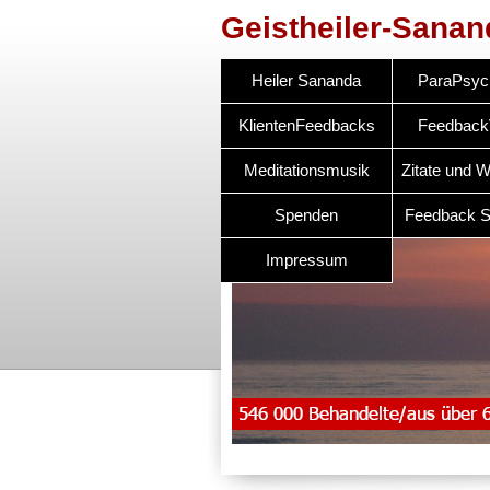
Geistheiler-Sanan
Heiler Sananda
ParaPsyc
KlientenFeedbacks
Feedback
Meditationsmusik
Zitate und W
Spenden
Feedback S
Impressum