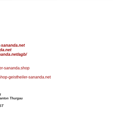
sananda.net
-
da.net
nanda.net/agb/
er-sananda.shop
hop-geistheiler-sananda.net
t
Kanton Thurgau
ST