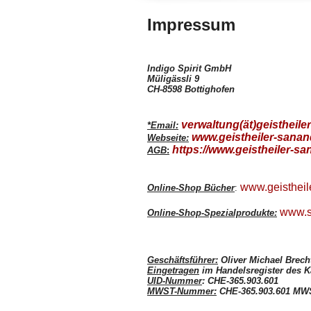
Impressum
Indigo Spirit GmbH
Müligässli 9
CH-8598 Bottighofen
verwaltung(ät)geistheiler
*Email:
www.geistheiler-sanan
Webseite:
https://www.geistheiler-sa
AGB
:
www.geistheil
Online-Shop Bücher
:
www.s
Online-Shop-Spezialprodukte:
Geschäftsführer:
Oliver Michael Brech
Eingetragen
im Handelsregister des 
UID-Nummer
: CHE-365.903.601
MWST-Nummer:
CHE-365.903.601 MW