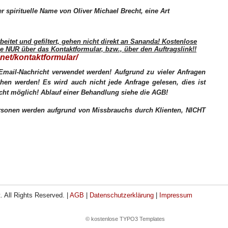
r spirituelle Name von Oliver Michael Brecht, eine Art
eitet und gefiltert, gehen nicht direkt an Sananda! Kostenlose
e NUR über das Kontaktformular, bzw., über den Auftragslink!!
.net/kontaktformular/
 Email-Nachricht verwendet werden! Aufgrund zu vieler Anfragen
hen werden! Es wird auch nicht jede Anfrage gelesen, dies ist
icht möglich! Ablauf einer Behandlung siehe die AGB!
ersonen werden aufgrund von Missbrauchs durch Klienten, NICHT
. All Rights Reserved. |
AGB
|
Datenschutzerklärung
|
Impressum
© kostenlose TYPO3 Templates