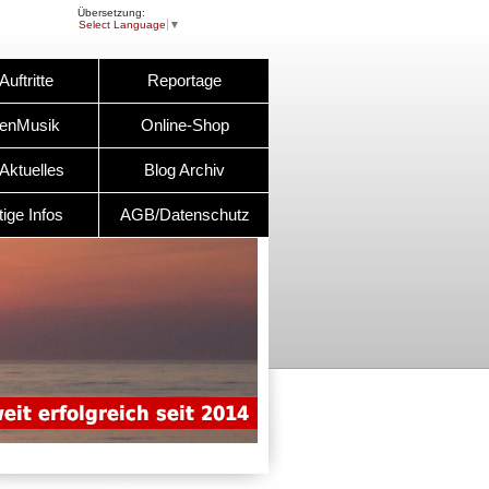
Übersetzung:
Select Language
▼
uftritte
Reportage
lenMusik
Online-Shop
Aktuelles
Blog Archiv
ige Infos
AGB/Datenschutz