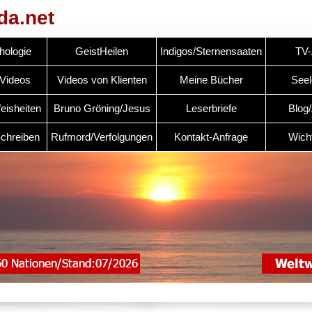
da.net
hologie
GeistHeilen
Indigos/Sternensaaten
TV-A
Videos
Videos von Klienten
Meine Bücher
See
eisheiten
Bruno Gröning/Jesus
Leserbriefe
Blog/
chreiben
Rufmord/Verfolgungen
Kontakt-Anfrage
Wicht