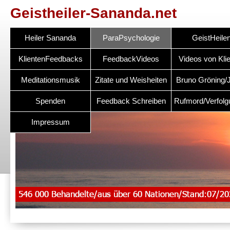
Geistheiler-Sananda.net
Heiler Sananda
ParaPsychologie
GeistHeile
KlientenFeedbacks
FeedbackVideos
Videos von Kli
Meditationsmusik
Zitate und Weisheiten
Bruno Gröning/
Spenden
Feedback Schreiben
Rufmord/Verfol
Impressum