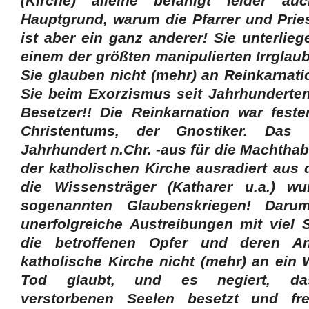
(Kirche) alleine befähigt leider a
Hauptgrund, warum die Pfarrer und Pries
ist aber ein ganz anderer! Sie unterlie
einem der größten manipulierten Irrglau
Sie glauben nicht (mehr) an Reinkarna
Sie beim Exorzismus seit Jahrhunderten
Besetzer!! Die Reinkarnation war feste
Christentums, der Gnostiker. Da
Jahrhundert n.Chr. -aus für die Machtha
der katholischen Kirche ausradiert aus
die Wissensträger (Katharer u.a.) wu
sogenannten Glaubenskriegen! Daru
unerfolgreiche Austreibungen mit viel
die betroffenen Opfer und deren An
katholische Kirche nicht (mehr) an ein
Tod glaubt, und es negiert, d
verstorbenen Seelen besetzt und fr